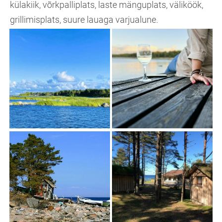
külakiik, võrkpalliplats, laste mänguplats, väliköök,
grillimisplats, suure lauaga varjualune.