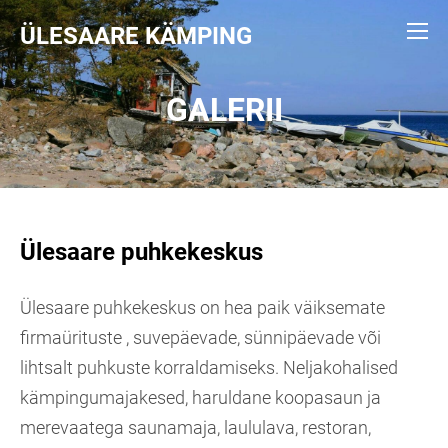
ÜLESAARE KÄMPING
GALERII
Ülesaare puhkekeskus
Ülesaare puhkekeskus on hea paik väiksemate
firmaürituste , suvepäevade, sünnipäevade või
lihtsalt puhkuste korraldamiseks. Neljakohalised
kämpingumajakesed, haruldane koopasaun ja
merevaatega saunamaja, laululava, restoran,