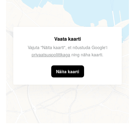
Vaata kaarti
Vajuta "Näita kaarti", et nõustuda Google'i
privaatsuspoliitikaga
ning näha kaarti.
Näita kaarti