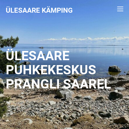
ÜLESAARE KÄMPING
ÜLESAARE
PUHKEKESKUS
PRANGLI SAAREL