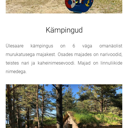
Kämpingud
Ülesaare kämpingus on 6 väga omanäolist
murukatusega majakest. Osades majades on narivoodid,
teistes nari ja kaheinimesevoodi. Majad on linnuliikide
nimedega.